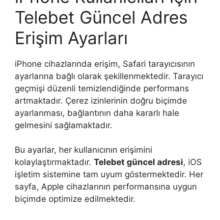
Telebet Güncel Adres
Erişim Ayarları
iPhone cihazlarında erişim, Safari tarayıcısının
ayarlarına bağlı olarak şekillenmektedir. Tarayıcı
geçmişi düzenli temizlendiğinde performans
artmaktadır. Çerez izinlerinin doğru biçimde
ayarlanması, bağlantının daha kararlı hale
gelmesini sağlamaktadır.
Bu ayarlar, her kullanıcının erişimini
kolaylaştırmaktadır.
Telebet güncel adresi
, iOS
işletim sistemine tam uyum göstermektedir. Her
sayfa, Apple cihazlarının performansına uygun
biçimde optimize edilmektedir.