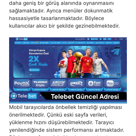
daha geniş bir görüş alanında oynanmasını
sağlamaktadır. Ayrıca menüler dokunmatik
hassasiyetle tasarlanmaktadır. Böylece
kullanıcılar akıcı bir şekilde gezinebilmektedir.
Mobil tarayıcılarda önbellek temizliği yapılması
önerilmektedir. Çünkü eski sayfa verileri,
yüklenme hızını düşürebilmektedir. Tarayıcı
yenilendiğinde sistem performansı artmaktadır.