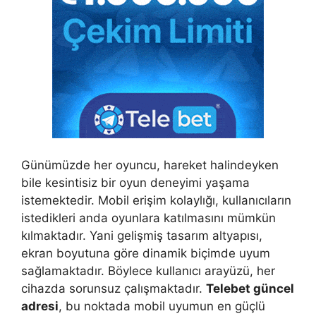
Günümüzde her oyuncu, hareket halindeyken
bile kesintisiz bir oyun deneyimi yaşama
istemektedir. Mobil erişim kolaylığı, kullanıcıların
istedikleri anda oyunlara katılmasını mümkün
kılmaktadır. Yani gelişmiş tasarım altyapısı,
ekran boyutuna göre dinamik biçimde uyum
sağlamaktadır. Böylece kullanıcı arayüzü, her
cihazda sorunsuz çalışmaktadır.
Telebet güncel
adresi
, bu noktada mobil uyumun en güçlü