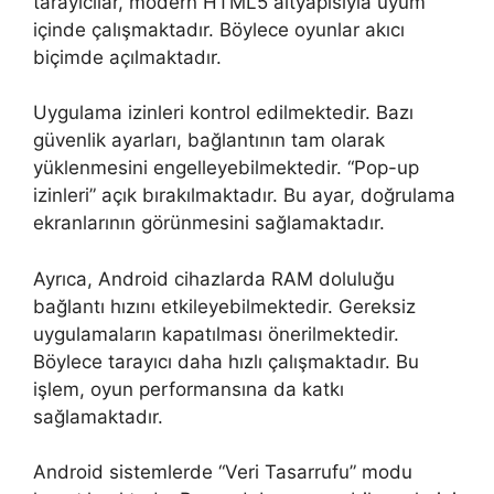
tarayıcılar, modern HTML5 altyapısıyla uyum
içinde çalışmaktadır. Böylece oyunlar akıcı
biçimde açılmaktadır.
Uygulama izinleri kontrol edilmektedir. Bazı
güvenlik ayarları, bağlantının tam olarak
yüklenmesini engelleyebilmektedir. “Pop-up
izinleri” açık bırakılmaktadır. Bu ayar, doğrulama
ekranlarının görünmesini sağlamaktadır.
Ayrıca, Android cihazlarda RAM doluluğu
bağlantı hızını etkileyebilmektedir. Gereksiz
uygulamaların kapatılması önerilmektedir.
Böylece tarayıcı daha hızlı çalışmaktadır. Bu
işlem, oyun performansına da katkı
sağlamaktadır.
Android sistemlerde “Veri Tasarrufu” modu