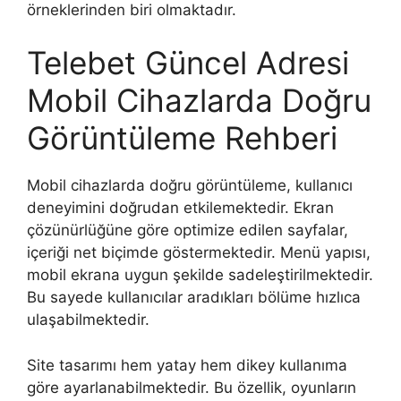
örneklerinden biri olmaktadır.
Telebet Güncel Adresi
Mobil Cihazlarda Doğru
Görüntüleme Rehberi
Mobil cihazlarda doğru görüntüleme, kullanıcı
deneyimini doğrudan etkilemektedir. Ekran
çözünürlüğüne göre optimize edilen sayfalar,
içeriği net biçimde göstermektedir. Menü yapısı,
mobil ekrana uygun şekilde sadeleştirilmektedir.
Bu sayede kullanıcılar aradıkları bölüme hızlıca
ulaşabilmektedir.
Site tasarımı hem yatay hem dikey kullanıma
göre ayarlanabilmektedir. Bu özellik, oyunların