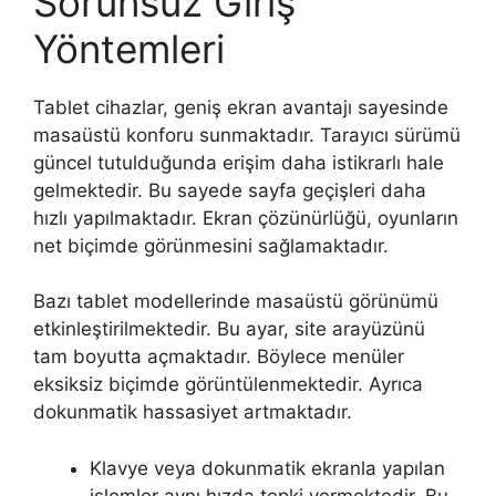
Sorunsuz Giriş
Yöntemleri
Tablet cihazlar, geniş ekran avantajı sayesinde
masaüstü konforu sunmaktadır. Tarayıcı sürümü
güncel tutulduğunda erişim daha istikrarlı hale
gelmektedir. Bu sayede sayfa geçişleri daha
hızlı yapılmaktadır. Ekran çözünürlüğü, oyunların
net biçimde görünmesini sağlamaktadır.
Bazı tablet modellerinde masaüstü görünümü
etkinleştirilmektedir. Bu ayar, site arayüzünü
tam boyutta açmaktadır. Böylece menüler
eksiksiz biçimde görüntülenmektedir. Ayrıca
dokunmatik hassasiyet artmaktadır.
Klavye veya dokunmatik ekranla yapılan
işlemler aynı hızda tepki vermektedir. Bu