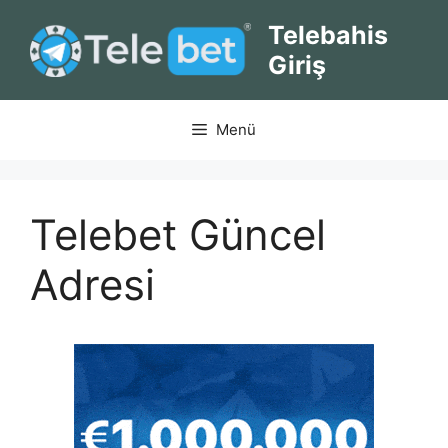
İçeriğe
Telebahis
atla
Giriş
Menü
Telebet Güncel
Adresi