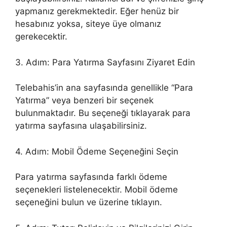
yapmanız gerekmektedir. Eğer henüz bir
hesabınız yoksa, siteye üye olmanız
gerekecektir.
3. Adım: Para Yatırma Sayfasını Ziyaret Edin
Telebahis’in ana sayfasında genellikle “Para
Yatırma” veya benzeri bir seçenek
bulunmaktadır. Bu seçeneği tıklayarak para
yatırma sayfasına ulaşabilirsiniz.
4. Adım: Mobil Ödeme Seçeneğini Seçin
Para yatırma sayfasında farklı ödeme
seçenekleri listelenecektir. Mobil ödeme
seçeneğini bulun ve üzerine tıklayın.