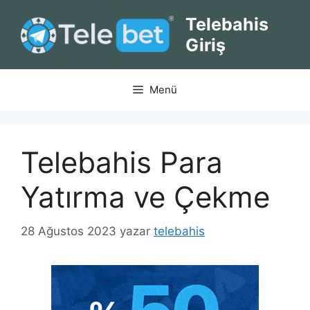
İçeriğe
Telebahis
atla
Giriş
Menü
Telebahis Para
Yatırma ve Çekme
28 Ağustos 2023
yazar
telebahis