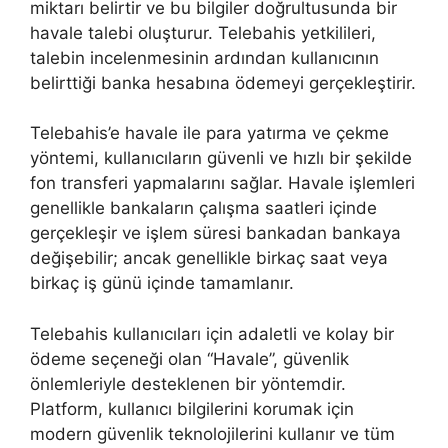
miktarı belirtir ve bu bilgiler doğrultusunda bir
havale talebi oluşturur. Telebahis yetkilileri,
talebin incelenmesinin ardından kullanıcının
belirttiği banka hesabına ödemeyi gerçekleştirir.
Telebahis’e havale ile para yatırma ve çekme
yöntemi, kullanıcıların güvenli ve hızlı bir şekilde
fon transferi yapmalarını sağlar. Havale işlemleri
genellikle bankaların çalışma saatleri içinde
gerçekleşir ve işlem süresi bankadan bankaya
değişebilir; ancak genellikle birkaç saat veya
birkaç iş günü içinde tamamlanır.
Telebahis kullanıcıları için adaletli ve kolay bir
ödeme seçeneği olan “Havale”, güvenlik
önlemleriyle desteklenen bir yöntemdir.
Platform, kullanıcı bilgilerini korumak için
modern güvenlik teknolojilerini kullanır ve tüm