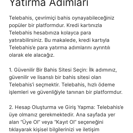
Yatırma Adımları
Telebahis, çevrimiçi bahis oynayabileceğiniz
popüler bir platformdur. Kredi kartınızla
Telebahis hesabınıza kolayca para
yatırabilirsiniz. Bu makalede, kredi kartıyla
Telebahis’e para yatırma adımlarını ayrıntılı
olarak ele alacağız.
1. Güvenilir Bir Bahis Sitesi Seçin: İlk adımınız,
güvenilir ve lisanslı bir bahis sitesi olan
Telebahis’i seçmektir. Telebahis, hızlı ödeme
işlemleri ve güvenliğiyle tanınan bir platformdur.
2. Hesap Oluşturma ve Giriş Yapma: Telebahis’e
üye olmanız gerekmektedir. Ana sayfada yer
alan “Üye Ol” veya “Kayıt Ol” seçeneğini
tıklayarak kişisel bilgilerinizi ve iletişim