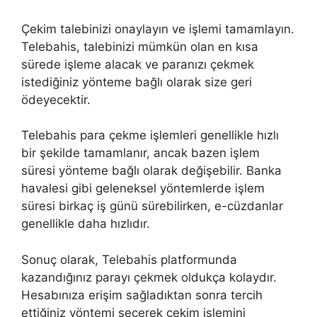
Çekim talebinizi onaylayın ve işlemi tamamlayın.
Telebahis, talebinizi mümkün olan en kısa
sürede işleme alacak ve paranızı çekmek
istediğiniz yönteme bağlı olarak size geri
ödeyecektir.
Telebahis para çekme işlemleri genellikle hızlı
bir şekilde tamamlanır, ancak bazen işlem
süresi yönteme bağlı olarak değişebilir. Banka
havalesi gibi geleneksel yöntemlerde işlem
süresi birkaç iş günü sürebilirken, e-cüzdanlar
genellikle daha hızlıdır.
Sonuç olarak, Telebahis platformunda
kazandığınız parayı çekmek oldukça kolaydır.
Hesabınıza erişim sağladıktan sonra tercih
ettiğiniz yöntemi seçerek çekim işlemini