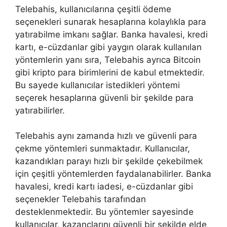
Telebahis, kullanıcılarına çeşitli ödeme
seçenekleri sunarak hesaplarına kolaylıkla para
yatırabilme imkanı sağlar. Banka havalesi, kredi
kartı, e-cüzdanlar gibi yaygın olarak kullanılan
yöntemlerin yanı sıra, Telebahis ayrıca Bitcoin
gibi kripto para birimlerini de kabul etmektedir.
Bu sayede kullanıcılar istedikleri yöntemi
seçerek hesaplarına güvenli bir şekilde para
yatırabilirler.
Telebahis aynı zamanda hızlı ve güvenli para
çekme yöntemleri sunmaktadır. Kullanıcılar,
kazandıkları parayı hızlı bir şekilde çekebilmek
için çeşitli yöntemlerden faydalanabilirler. Banka
havalesi, kredi kartı iadesi, e-cüzdanlar gibi
seçenekler Telebahis tarafından
desteklenmektedir. Bu yöntemler sayesinde
kullanıcılar, kazançlarını güvenli bir şekilde elde