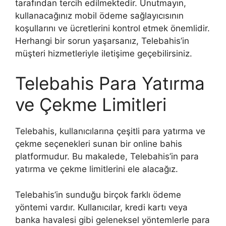
tarafından tercih edilmektedir. Unutmayın,
kullanacağınız mobil ödeme sağlayıcısının
koşullarını ve ücretlerini kontrol etmek önemlidir.
Herhangi bir sorun yaşarsanız, Telebahis’in
müşteri hizmetleriyle iletişime geçebilirsiniz.
Telebahis Para Yatırma
ve Çekme Limitleri
Telebahis, kullanıcılarına çeşitli para yatırma ve
çekme seçenekleri sunan bir online bahis
platformudur. Bu makalede, Telebahis’in para
yatırma ve çekme limitlerini ele alacağız.
Telebahis’in sunduğu birçok farklı ödeme
yöntemi vardır. Kullanıcılar, kredi kartı veya
banka havalesi gibi geleneksel yöntemlerle para