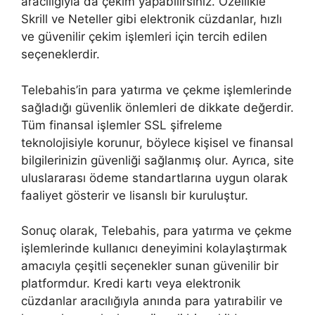
aracılığıyla da çekim yapabilirsiniz. Özellikle
Skrill ve Neteller gibi elektronik cüzdanlar, hızlı
ve güvenilir çekim işlemleri için tercih edilen
seçeneklerdir.
Telebahis’in para yatırma ve çekme işlemlerinde
sağladığı güvenlik önlemleri de dikkate değerdir.
Tüm finansal işlemler SSL şifreleme
teknolojisiyle korunur, böylece kişisel ve finansal
bilgilerinizin güvenliği sağlanmış olur. Ayrıca, site
uluslararası ödeme standartlarına uygun olarak
faaliyet gösterir ve lisanslı bir kuruluştur.
Sonuç olarak, Telebahis, para yatırma ve çekme
işlemlerinde kullanıcı deneyimini kolaylaştırmak
amacıyla çeşitli seçenekler sunan güvenilir bir
platformdur. Kredi kartı veya elektronik
cüzdanlar aracılığıyla anında para yatırabilir ve