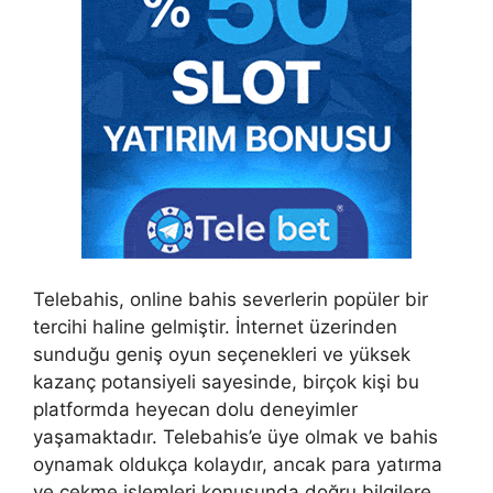
Telebahis, online bahis severlerin popüler bir
tercihi haline gelmiştir. İnternet üzerinden
sunduğu geniş oyun seçenekleri ve yüksek
kazanç potansiyeli sayesinde, birçok kişi bu
platformda heyecan dolu deneyimler
yaşamaktadır. Telebahis’e üye olmak ve bahis
oynamak oldukça kolaydır, ancak para yatırma
ve çekme işlemleri konusunda doğru bilgilere