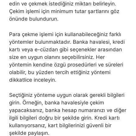
edin ve çekmek istediğiniz miktarı belirleyin.
Çekim işlemi için minimum tutar şartlarını göz
önünde bulundurun.
Para çekme işlemi için kullanabileceğiniz farklı
yöntemler bulunmaktadır. Banka havalesi, kredi
kartı veya e-cüzdan gibi seçenekler arasından
size en uygun olanını seçebilirsiniz. Her
yöntemin kendine özgü prosedürleri ve süreleri
olabilir, bu yüzden tercih ettiğiniz yöntemi
dikkatlice inceleyin.
Seçtiğiniz yönteme uygun olarak gerekli bilgileri
girin. Örneğin, banka havalesiyle çekim
yapacaksanız, banka hesap numaranızı ve diğer
ilgili bilgileri doğru bir şekilde girin. Kredi kartı
kullanıyorsanız, kart bilgilerinizi güvenli bir
şekilde paylaşın.