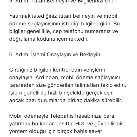
5. Adım: Tutarı Belirleyin ve Bilgilerinizi Girin
Yatırmak istediğiniz tutarı belirleyin ve mobil
ödeme sağlayıcısının istediği bilgileri girin. Bu
bilgiler genellikle, cep telefonu numaranız ve
doğrulama kodunu içermektedir.
6. Adım: İşlemi Onaylayın ve Bekleyin
Girdiğiniz bilgileri kontrol edin ve işlemi
onaylayın. Ardından, mobil ödeme sağlayıcısı
tarafından size gönderilen talimatları takip edin.
İşlem genellikle hızlı bir şekilde gerçekleşir,
ancak bazı durumlarda birkaç dakika sürebilir.
Mobil ödemeyle Telebahis hesabınıza para
yatırmak bu kadar basittir. Hızlı ve güvenilir bir
yöntem olduğu için birçok bahis sever