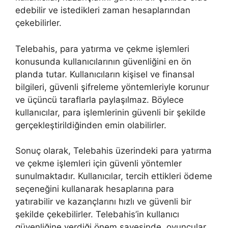
edebilir ve istedikleri zaman hesaplarından
çekebilirler.
Telebahis, para yatırma ve çekme işlemleri
konusunda kullanıcılarının güvenliğini en ön
planda tutar. Kullanıcıların kişisel ve finansal
bilgileri, güvenli şifreleme yöntemleriyle korunur
ve üçüncü taraflarla paylaşılmaz. Böylece
kullanıcılar, para işlemlerinin güvenli bir şekilde
gerçekleştirildiğinden emin olabilirler.
Sonuç olarak, Telebahis üzerindeki para yatırma
ve çekme işlemleri için güvenli yöntemler
sunulmaktadır. Kullanıcılar, tercih ettikleri ödeme
seçeneğini kullanarak hesaplarına para
yatırabilir ve kazançlarını hızlı ve güvenli bir
şekilde çekebilirler. Telebahis’in kullanıcı
güvenliğine verdiği önem sayesinde, oyuncular