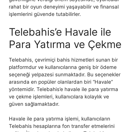
rahat bir oyun deneyimi yaşayabilir ve finansal
işlemlerini güvende tutabilirler.
Telebahis’e Havale ile
Para Yatırma ve Çekme
Telebahis, çevrimiçi bahis hizmetleri sunan bir
platformdur ve kullanıcılarına geniş bir ödeme
seçeneği yelpazesi sunmaktadır. Bu seçenekler
arasında en popüler olanlardan biri “Havale”
yöntemidir. Telebahis’e havale ile para yatırma
ve çekme işlemleri, kullanıcılara kolaylık ve
güven sağlamaktadır.
Havale ile para yatırma işlemi, kullanıcıların
Telebahis hesaplarına fon transfer etmelerini