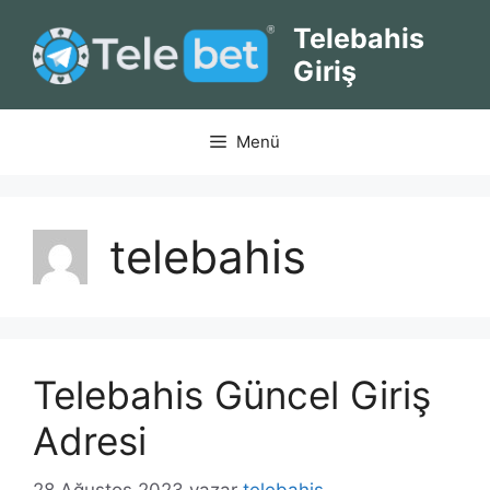
İçeriğe
Telebahis
atla
Giriş
Menü
telebahis
Telebahis Güncel Giriş
Adresi
28 Ağustos 2023
yazar
telebahis